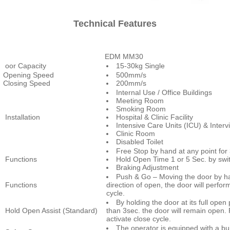
Technical Features
EDM MM30
oor Capacity
15-30kg Single
Opening Speed
500mm/s
Closing Speed
200mm/s
Internal Use / Office Buildings
Meeting Room
Smoking Room
Installation
Hospital & Clinic Facility
Intensive Care Units (ICU) & Inte
Clinic Room
Disabled Toilet
Free Stop by hand at any point for 
Functions
Hold Open Time 1 or 5 Sec. by swi
Braking Adjustment
Push & Go – Moving the door by ha
Functions
direction of open, the door will perfor
cycle.
By holding the door at its full open
Hold Open Assist (Standard)
than 3sec. the door will remain open. P
activate close cycle.
The operator is equipped with a buil