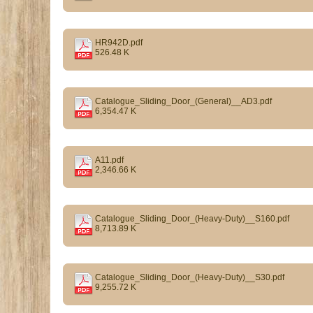
HR942D.pdf
526.48 K
Catalogue_Sliding_Door_(General)__AD3.pdf
6,354.47 K
A11.pdf
2,346.66 K
Catalogue_Sliding_Door_(Heavy-Duty)__S160.pdf
8,713.89 K
Catalogue_Sliding_Door_(Heavy-Duty)__S30.pdf
9,255.72 K