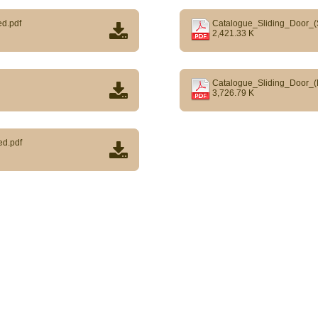
d.pdf
Catalogue_Sliding_Door_
2,421.33 K
Catalogue_Sliding_Door_(
3,726.79 K
d.pdf