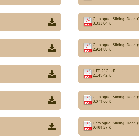
Catalogue_Sliding_Door_
8,331.04 K
Catalogue_Sliding_Door_(
2,924.88 K
HTP-21C.pdf
2,145.42 K
Catalogue_Sliding_Door_
8,679.66 K
Catalogue_Sliding_Door_(
9,469.27 K