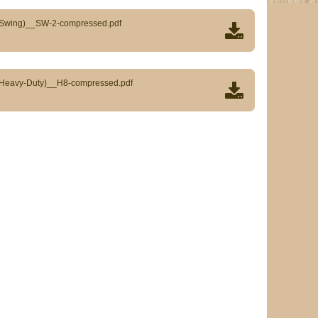
(Swing)__SW-2-compressed.pdf
Heavy-Duty)__H8-compressed.pdf