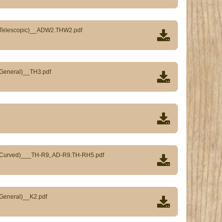
(Telescopic)__ADW2.THW2.pdf
General)__TH3.pdf
(Curved)___TH-R9,.AD-R9.TH-RH5.pdf
General)__K2.pdf