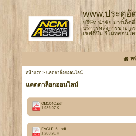
www.ประตูอัต
บริษัท นำชัย มาร์เก็ตต
บริการหลังการขาย ตร
เซฟตี้บีม รีโมทคอนโท
ห
หน้าแรก
>
แคตตาล็อกออนไลน์
แคตตาล็อกออนไลน์
OM104C.pdf
1,936.07 K
EAGLE_6_.pdf
1,203.91 K