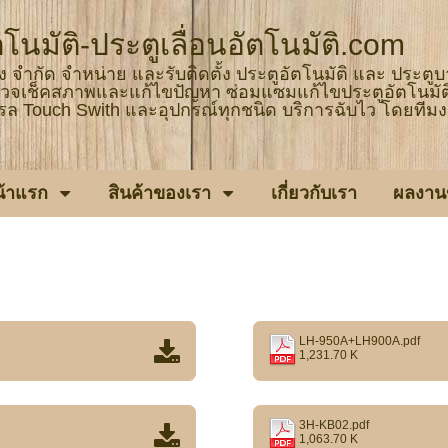
โนมัติ-ประตูเลื่อนอัตโนมัติ.com
ิ้ง จำกัด จำหน่าย และรับติดตั้ง ประตูอัตโนมัติ และ ประตู
วจเช็คสภาพและแก้ไขปัญหา ซ่อมแซมแก้ไขประตูอัตโนมัติ
รล Touch Swith และอุปกรณ์ทุกชนิด บริการฉับไว โดยทีมง
น้าแรก
สินค้าของเรา
เกี่ยวกับเรา
ผลงาน
LH-950A+LH900A.pdf
1,231.70 K
3H-KB02.pdf
1,063.70 K